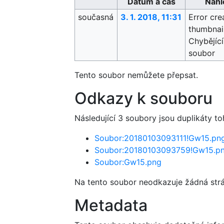
Datum a čas
Náhl
současná
3. 1. 2018, 11:31
Error cre
thumbnail
Chybějící
soubor
Tento soubor nemůžete přepsat.
Odkazy k souboru
Následující 3 soubory jsou duplikáty t
Soubor:20180103093111!Gw15.pn
Soubor:20180103093759!Gw15.p
Soubor:Gw15.png
Na tento soubor neodkazuje žádná str
Metadata