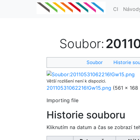
CI
Návod
Soubor
:
2011
Soubor
Historie so
Větší rozlišení není k dispozici.
20110531062216!Gw15.png
‎
(561 × 168 
Importing file
Historie souboru
Kliknutím na datum a čas se zobrazí te