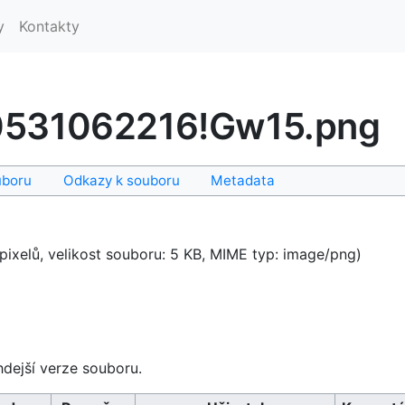
y
Kontakty
0531062216!Gw15.png
uboru
Odkazy k souboru
Metadata
pixelů, velikost souboru: 5 KB, MIME typ:
image/png
)
hdejší verze souboru.