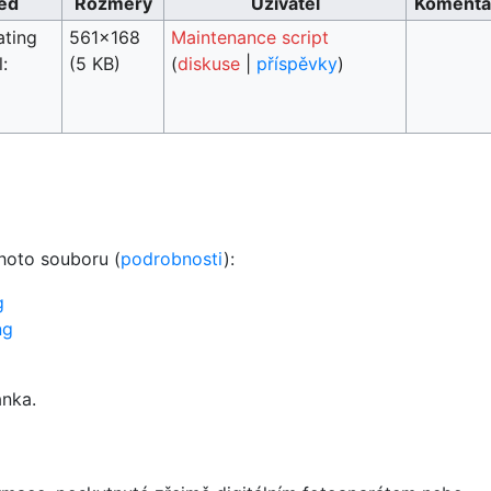
ed
Rozměry
Uživatel
Komentá
ating
561×168
Maintenance script
:
(5 KB)
(
diskuse
|
příspěvky
)
ohoto souboru (
podrobnosti
):
g
ng
ánka.