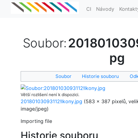
CI
Návody
Kontakt
Soubor
:
2018010309
pg
Soubor
Historie souboru
Odk
Větší rozlišení není k dispozici.
20180103093112!Ikony.jpg
‎
(583 × 387 pixelů, vel
image/jpeg
)
Importing file
Historie souboru