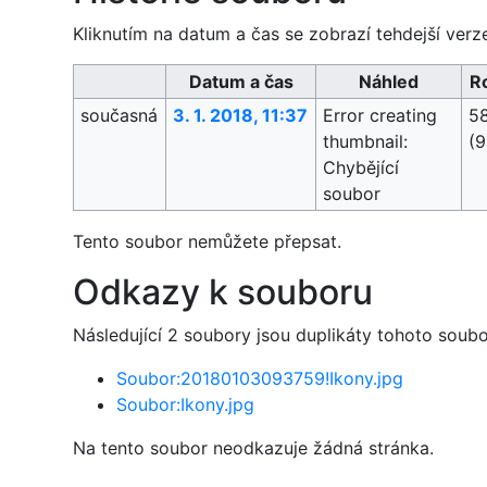
Kliknutím na datum a čas se zobrazí tehdejší verz
Datum a čas
Náhled
R
současná
3. 1. 2018, 11:37
Error creating
5
thumbnail:
(9
Chybějící
soubor
Tento soubor nemůžete přepsat.
Odkazy k souboru
Následující 2 soubory jsou duplikáty tohoto soubo
Soubor:20180103093759!Ikony.jpg
Soubor:Ikony.jpg
Na tento soubor neodkazuje žádná stránka.