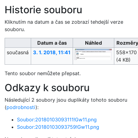
Historie souboru
Kliknutím na datum a čas se zobrazí tehdejší verze
souboru.
Datum a čas
Náhled
Rozměr
současná
3. 1. 2018, 11:41
558×170
(4 KB)
Tento soubor nemůžete přepsat.
Odkazy k souboru
Následující 2 soubory jsou duplikáty tohoto souboru
(
podrobnosti
):
Soubor:20180103093111!Gw11.png
Soubor:20180103093759!Gw11.png