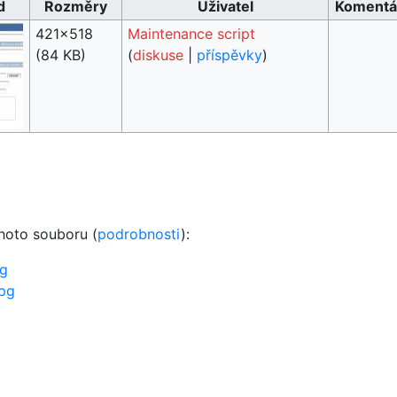
d
Rozměry
Uživatel
Komentá
421×518
Maintenance script
(84 KB)
(
diskuse
|
příspěvky
)
ohoto souboru (
podrobnosti
):
pg
pg