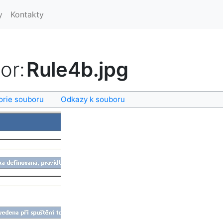
y
Kontakty
or
:
Rule4b.jpg
orie souboru
Odkazy k souboru