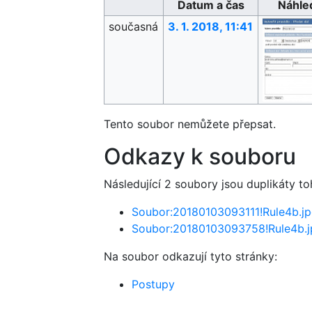
Datum a čas
Náhle
současná
3. 1. 2018, 11:41
Tento soubor nemůžete přepsat.
Odkazy k souboru
Následující 2 soubory jsou duplikáty t
Soubor:20180103093111!Rule4b.j
Soubor:20180103093758!Rule4b.j
Na soubor odkazují tyto stránky:
Postupy