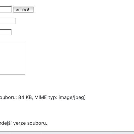
 souboru: 84 KB, MIME typ:
image/jpeg
)
hdejší verze souboru.