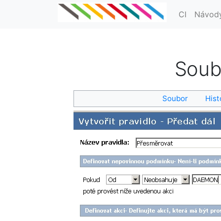
CI
Návod
Soub
Soubor
Hist